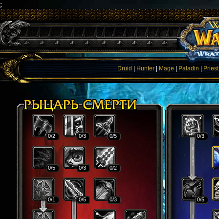
;
Druid
|
Hunter
|
Mage
|
Paladin
|
Priest
0
/2
0
/3
0
/5
0
/3
0
/5
0
/3
0
/2
0
/1
0
/5
0
/3
0
/5