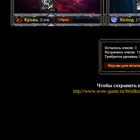
0
/1
Кровь
Холод
:
0
очк.
:
17
Осталось очков:
0
Потрачено очков:
7
Требуется уровень
Чтобы сохранить ш
http://www.wow-game.ru/Wotlkta